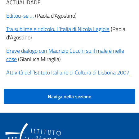
ACTUALIDADE
Editou-se …
(Paola d’Agostino)
Tra sublime e ridicolo. L’Italia di Nicola Lagioia
(Paola
d’Agostino)
Breve dialogo con Maurizio Cucchi su il male è nelle
cose
(Gianluca Miraglia)
Attività dell’Istituto Italiano di Cultura di Lisbona 2007
Naviga nella sezione