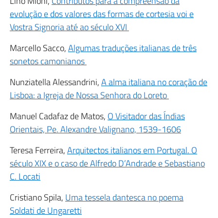
Lino Mioni,
Contributos para a compreensão da
evolução e dos valores das formas de cortesia voi e
Vostra Signoria até ao século XVI
Marcello Sacco,
Algumas traduções italianas de três
sonetos camonianos
Nunziatella Alessandrini,
A alma italiana no coração de
Lisboa: a Igreja de Nossa Senhora do Loreto
Manuel Cadafaz de Matos,
O Visitador das Índias
Orientais, Pe. Alexandre Valignano, 1539-1606
Teresa Ferreira,
Arquitectos italianos em Portugal. O
século XIX e o caso de Alfredo D’Andrade e Sebastiano
C. Locati
Cristiano Spila,
Uma tessela dantesca no poema
Soldati de Ungaretti