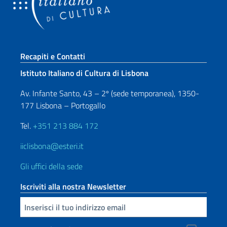
Sezione footer
Recapiti e Contatti
Istituto Italiano di Cultura di Lisbona
Av. Infante Santo, 43 – 2º (sede temporanea), 1350-
177 Lisbona – Portogallo
Tel.
+351 213 884 172
iiclisbona@esteri.it
Gli uffici della sede
Iscriviti alla nostra Newsletter
Inserisci la tua email