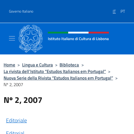
Salta al contenuto
IT
PT
Governo Italiano
Intestazione sito, social e menù
Istituto Italiano di Cultura di Lisbona
Sito Ufficiale dell'Istituto Italiano di Cultura
Home
>
Lingua e Cultura
>
Biblioteca
>
La rivista dell’Istituto “Estudos Italianos em Portugal”
>
Nuova Serie della Rivista “Estudos Italianos em Portugal”
>
Nº 2, 2007
Nº 2, 2007
Editoriale
Editorial