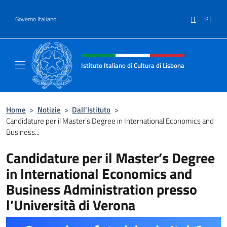
Salta al contenuto
IT
PT
Governo Italiano
Intestazione sito, social e menù
Istituto Italiano di Cultura di Lisbona
Sito Ufficiale dell'Istituto Italiano di Cultura
Home
>
Notizie
>
Dall’Istituto
>
Candidature per il Master’s Degree in International Economics and
Business...
Candidature per il Master’s Degree
in International Economics and
Business Administration presso
l’Università di Verona