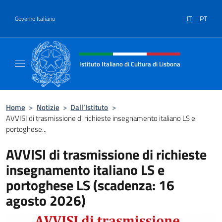
Salta al contenuto
IT
PT
Governo Italiano
Intestazione sito, social e menù
Istituto Italiano di Cultura di Lisbona
Sito Ufficiale dell'Istituto Italiano di Cultura
Home
>
Notizie
>
Dall’Istituto
>
AVVISI di trasmissione di richieste insegnamento italiano LS e
portoghese...
AVVISI di trasmissione di richieste
insegnamento italiano LS e
portoghese LS (scadenza: 16
agosto 2026)