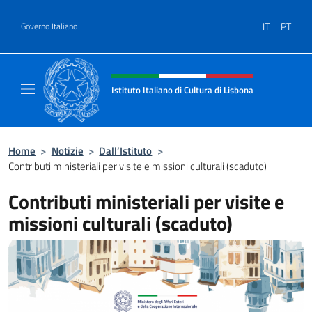
Salta al contenuto
IT
PT
Governo Italiano
Intestazione sito, social e menù
Istituto Italiano di Cultura di Lisbona
Sito Ufficiale dell'Istituto Italiano di Cultura
Home
>
Notizie
>
Dall’Istituto
>
Contributi ministeriali per visite e missioni culturali (scaduto)
Contributi ministeriali per visite e
missioni culturali (scaduto)