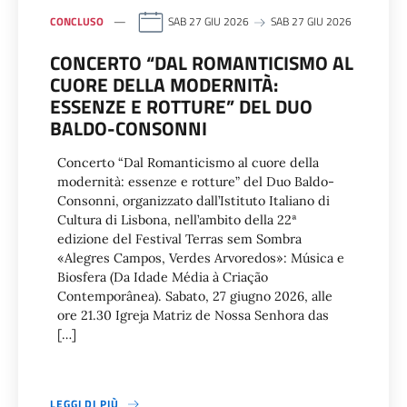
CONCLUSO
SAB 27 GIU 2026
SAB 27 GIU 2026
CONCERTO “DAL ROMANTICISMO AL
CUORE DELLA MODERNITÀ:
ESSENZE E ROTTURE” DEL DUO
BALDO-CONSONNI
Concerto “Dal Romanticismo al cuore della
modernità: essenze e rotture” del Duo Baldo-
Consonni, organizzato dall’Istituto Italiano di
Cultura di Lisbona, nell’ambito della 22ª
edizione del Festival Terras sem Sombra
«Alegres Campos, Verdes Arvoredos»: Música e
Biosfera (Da Idade Média à Criação
Contemporânea). Sabato, 27 giugno 2026, alle
ore 21.30 Igreja Matriz de Nossa Senhora das
[…]
LEGGI DI PIÙ