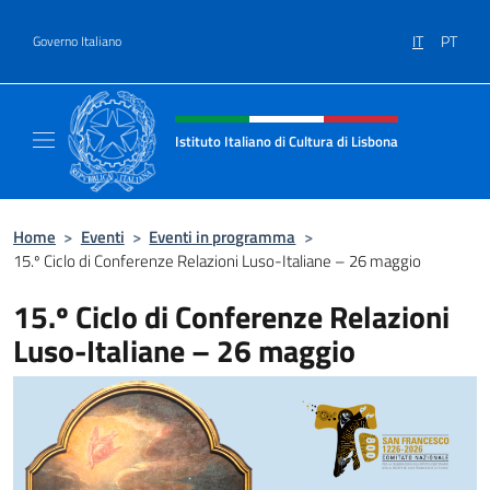
Salta al contenuto
IT
PT
Governo Italiano
Intestazione sito, social e menù
Istituto Italiano di Cultura di Lisbona
Sito Ufficiale dell'Istituto Italiano di Cultura
Home
>
Eventi
>
Eventi in programma
>
15.º Ciclo di Conferenze Relazioni Luso-Italiane – 26 maggio
15.º Ciclo di Conferenze Relazioni
Luso-Italiane – 26 maggio