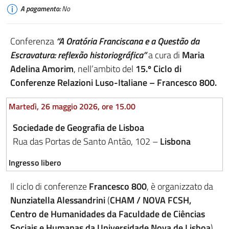
A pagamento:
No
Conferenza
“
A Oratória Franciscana e a Questão da
Escravatura: reflexão historiográfica”
a cura di
Maria
Adelina Amorim
, nell’ambito del
15.º Ciclo di
Conferenze Relazioni Luso-Italiane –
Francesco 800.
Martedì, 26 maggio 2026, ore 15.00
Sociedade de Geografia de Lisboa
Rua das Portas de Santo Antão, 102 –
Lisbona
Ingresso libero
Il ciclo di conferenze
Francesco 800
, è organizzato da
Nunziatella Alessandrini
(
CHAM / NOVA FCSH,
Centro de Humanidades da Faculdade de Ciências
Sociais e Humanas da Universidade Nova de Lisboa
)