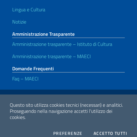
Lingua e Cultura
Notizie
Amministrazione Trasparente
Amministrazione trasparente – Istituto di Cultura
Amministrazione trasparente – MAECI
Domande Frequenti
Faq – MAECI
Link Utili
Note legali
Privacy e cookie policy
Dichiarazione di accessibilità
Questo sito utilizza cookies tecnici (necessari) e analitici.
Proseguendo nella navigazione accetti l'utilizzo dei
cookies.
2026 Copyright Ministero degli Affari Esteri e della Cooperazione
Internazionale
COOKIES
I CO
PREFERENZE
ACCETTO TUTTI