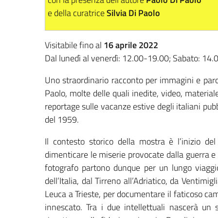
e della curatrice
Silvia Di Paolo
Visitabile fino al
16 aprile 2022
Dal lunedì al venerdì: 12.00-19.00; Sabato: 14
Uno straordinario racconto per immagini e parol
Paolo, molte delle quali inedite, video, material
reportage sulle vacanze estive degli italiani pub
del 1959.
Il contesto storico della mostra è l’inizio de
dimenticare le miserie provocate dalla guerra e 
fotografo partono dunque per un lungo viaggio
dell’Italia, dal Tirreno all’Adriatico, da Ventimig
Leuca a Trieste, per documentare il faticoso ca
innescato. Tra i due intellettuali nascerà un 