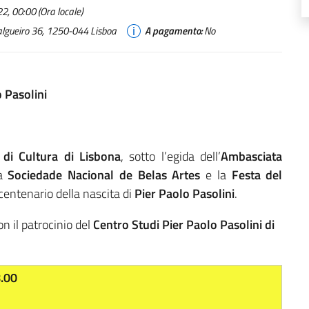
, 00:00 (Ora locale)
algueiro 36, 1250-044 Lisboa
A pagamento:
No
 Pasolini
o di Cultura di Lisbona
, sotto l’egida dell’
Ambasciata
la
Sociedade Nacional de Belas Artes
e la
Festa del
 centenario della nascita di
Pier Paolo Pasolini
.
con il patrocinio del
Centro Studi Pier Paolo Pasolini di
8.00