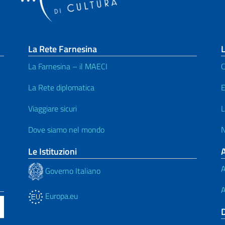
La Rete Farnesina
L
La Farnesina – il MAECI
C
La Rete diplomatica
E
Viaggiare sicuri
L
Dove siamo nel mondo
N
Le Istituzioni
A
Governo Italiano
A
Europa.eu