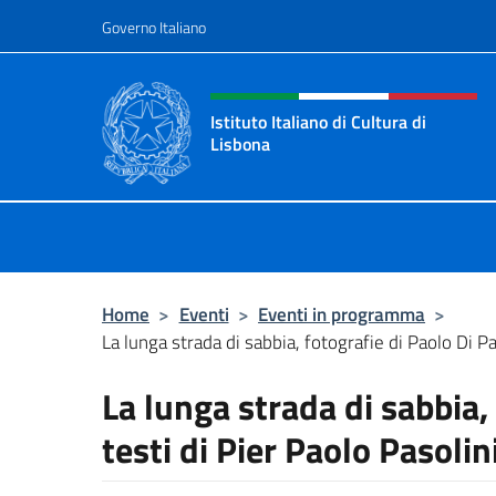
Salta al contenuto
Governo Italiano
Intestazione sito, social 
Istituto Italiano di Cultura di
Lisbona
Sito Ufficiale dell'Istituto Italiano 
Home
>
Eventi
>
Eventi in programma
>
La lunga strada di sabbia, fotografie di Paolo Di Pa
La lunga strada di sabbia,
testi di Pier Paolo Pasolin