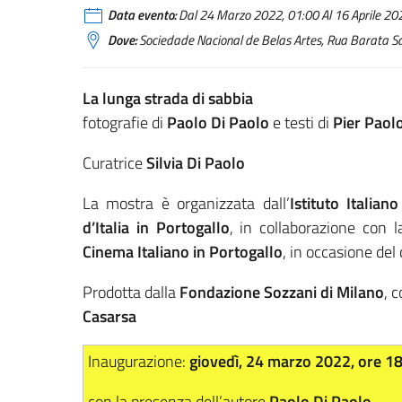
Data evento:
Dal 24 Marzo 2022, 01:00 Al 16 Aprile 2022
Dove:
Sociedade Nacional de Belas Artes, Rua Barata S
La lunga strada di sabbia
fotografie di
Paolo Di Paolo
e testi di
Pier Paolo
Curatrice
Silvia Di Paolo
La mostra è organizzata dall’
Istituto Italian
d’Italia in Portogallo
, in collaborazione con 
Cinema Italiano in Portogallo
, in occasione del
Prodotta dalla
Fondazione Sozzani di Milano
, 
Casarsa
Inaugurazione:
giovedì, 24 marzo 2022, ore 1
con la presenza dell’autore
Paolo Di Paolo