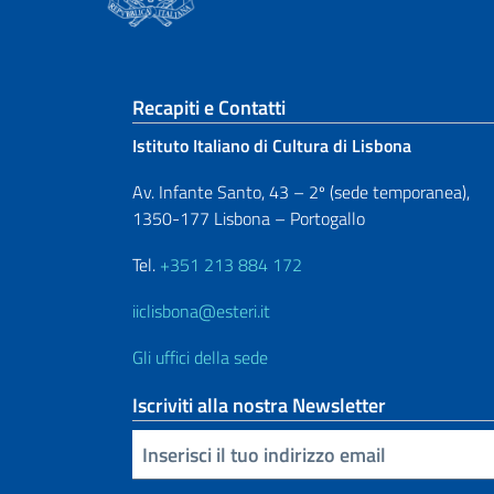
Sezione footer
Recapiti e Contatti
Istituto Italiano di Cultura di Lisbona
Av. Infante Santo, 43 – 2º (sede temporanea),
1350-177 Lisbona – Portogallo
Tel.
+351 213 884 172
iiclisbona@esteri.it
Gli uffici della sede
Iscriviti alla nostra Newsletter
Inserisci la tua email