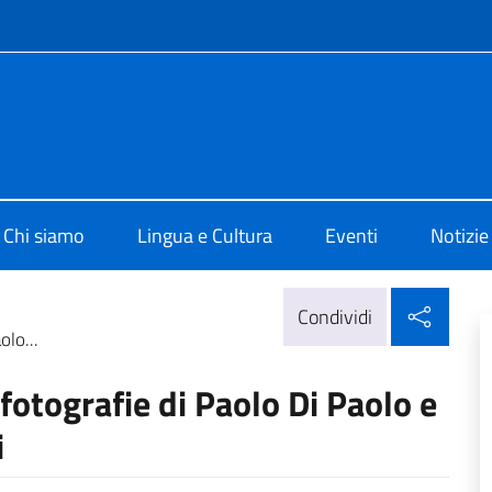
e menù
di Cultura di Lisbona
Chi siamo
Lingua e Cultura
Eventi
Notizie
Condi
Condividi
olo...
 fotografie di Paolo Di Paolo e
i