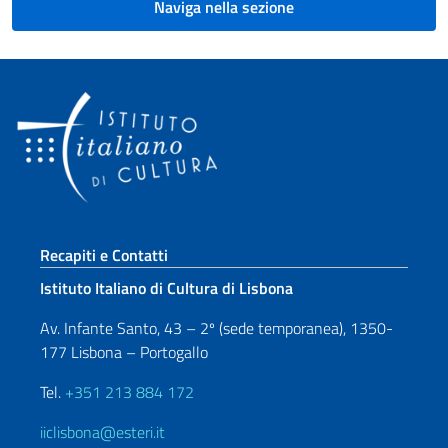
Naviga nella sezione
Sezione footer
Recapiti e Contatti
Istituto Italiano di Cultura di Lisbona
Av. Infante Santo, 43 – 2º (sede temporanea), 1350-
177 Lisbona – Portogallo
Tel.
+351 213 884 172
iiclisbona@esteri.it