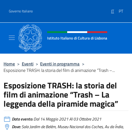
Salta al contenuto
IT
PT
Governo Italiano
Intestazione sito, social e menù
Istituto Italiano di Cultura di Lisbona
Sito Ufficiale dell'Istituto Italiano di Cultura
Home
>
Eventi
>
Eventi in programma
>
Esposizione TRASH: la storia del film di animazione “Trash –...
Esposizione TRASH: la storia del
film di animazione “Trash – La
leggenda della piramide magica”
Data evento:
Dal 14 Maggio 2021 Al 03 Ottobre 2021
Dove:
Sala Jardim de Belém, Museu Nacional dos Coches, Av. da Índia,