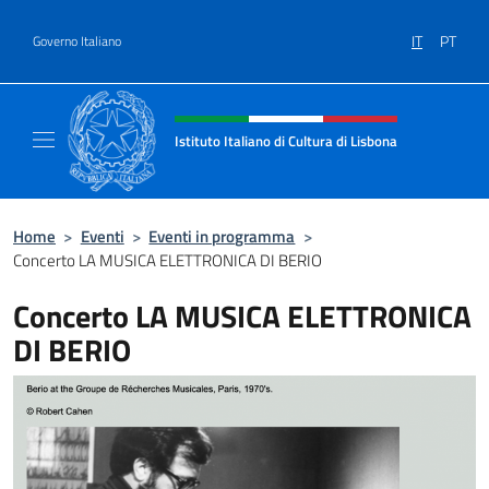
Salta al contenuto
IT
PT
Governo Italiano
Intestazione sito, social e menù
Istituto Italiano di Cultura di Lisbona
Sito Ufficiale dell'Istituto Italiano di Cultura
Home
>
Eventi
>
Eventi in programma
>
Concerto LA MUSICA ELETTRONICA DI BERIO
Concerto LA MUSICA ELETTRONICA
DI BERIO