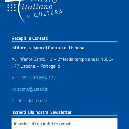
Sezione footer
Recapiti e Contatti
Istituto Italiano di Cultura di Lisbona
Av. Infante Santo, 43 – 2º (sede temporanea), 1350-
177 Lisbona – Portogallo
Tel.
+351 213 884 172
iiclisbona@esteri.it
Gli uffici della sede
Iscriviti alla nostra Newsletter
Inserisci la tua email