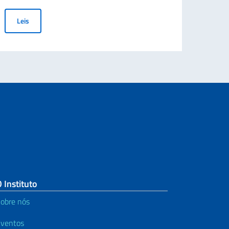
 italianas oferecidas pelo Consorzio ICoN
Lei
AVVISI di trasmissione di richieste insegnamento italiano LS e p
Leis
 Instituto
obre nós
ventos