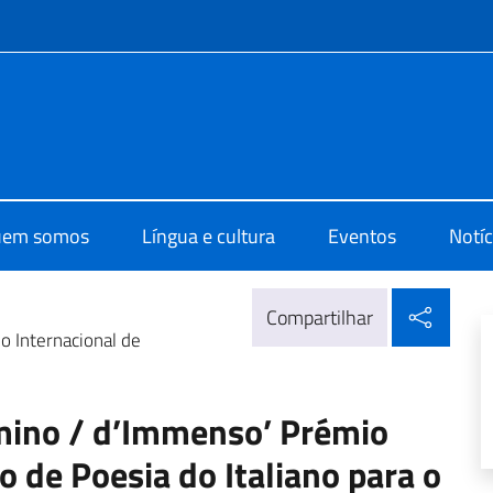
do menu
di Cultura di Lisbona
em somos
Língua e cultura
Eventos
Notíc
Compa
Compartilhar
o Internacional de
umino / d’Immenso’ Prémio
o de Poesia do Italiano para o