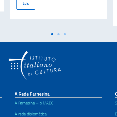
Bolsas de Estudo para a Licenciatura em Língua e Cultura
Leis
A Rede Farnesina
O
A Farnesina – o MAECI
S
A rede diplomática
E