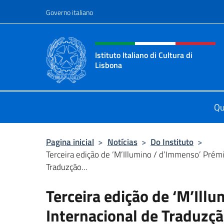
Ir para o conteúdo
Governo italiano
Site, social e cabeçalho 
Istituto Italiano di Cultura di
Lisbona
Sito Ufficiale dell'Istituto Italiano 
Qu
Pagina inicial
>
Notícias
>
Do Instituto
>
Terceira edição de ‘M’Illumino / d’Immenso’ Prémi
Traduzção...
Terceira edição de ‘M’Ill
Internacional de Traduzçã