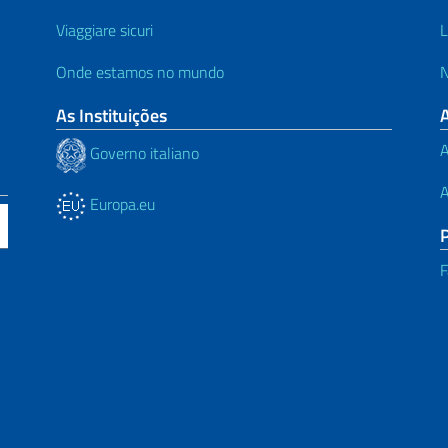
Viaggiare sicuri
L
Onde estamos no mundo
N
As Instituições
A
Governo italiano
A
Europa.eu
F