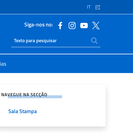
IT
PT
Siga-nos no:
Pesquise no site
Ricerca sito live
ias
rtilhe nas redes sociais
NAVEGUE NA SECÇÃO
Sala Stampa