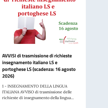
AVVISI di trasmissione di richieste
Bols
insegnamento italiano LS e
d’Art
portoghese LS (scadenza: 16 agosto
Teatr
2026)
L’Acca
Spetta
1 - INSEGNAMENTO DELLA LINGUA
colab
ITALIANA AVVISO di trasmissione delle
richieste di insegnamento della lingua...