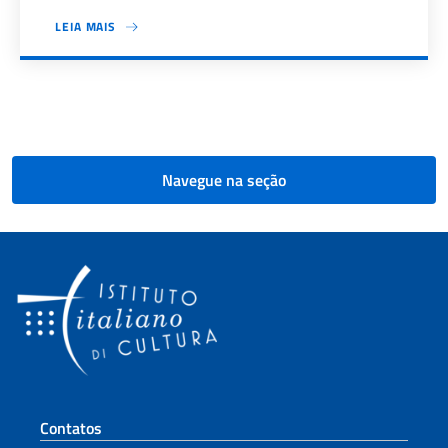
LEIA MAIS
Paginação
Navegue na seção
Seção de rodapé
Contatos