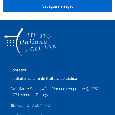
Navegue na seção
Seção de rodapé
Contatos
Instituto Italiano de Cultura de Lisboa
Av. Infante Santo, 43 – 2º (sede temporanea), 1350-
177 Lisbona – Portogallo
Tel.
+351 213 884 172