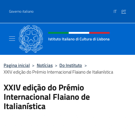
Ir para o conteúdo
IT
PT
Governo italiano
Site, social e cabeçalho do menu
Istituto Italiano di Cultura di Lisbona
Sito Ufficiale dell'Istituto Italiano di Cultura
Pagina inicial
>
Notícias
>
Do Instituto
>
XXIV edição do Prémio Internacional Flaiano de Italianística
XXIV edição do Prémio
Internacional Flaiano de
Italianística