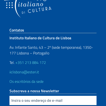
Seção de rodapé
Contatos
Instituto Italiano de Cultura de Lisboa
Av. Infante Santo, 43 – 2º (sede temporanea), 1350-
177 Lisbona – Portogallo
Tel.
+351 213 884 172
iiclisbona@esteri.it
Os escritórios da sede
Subscreva a nossa Newsletter
Inserisci la tua email