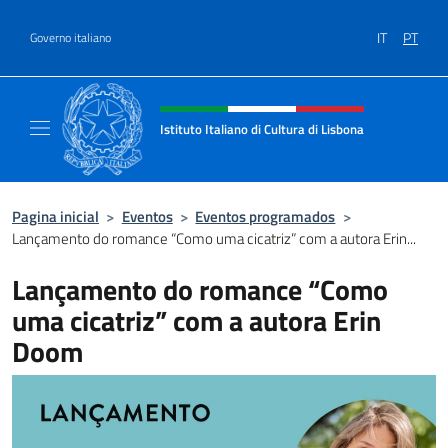
Ir para o conteúdo
IT
PT
Governo italiano
Site, social e cabeçalho do menu
Istituto Italiano di Cultura di Lisbona
Sito Ufficiale dell'Istituto Italiano di Cultura
Pagina inicial
>
Eventos
>
Eventos programados
>
Lançamento do romance “Como uma cicatriz” com a autora Erin...
Lançamento do romance “Como
uma cicatriz” com a autora Erin
Doom