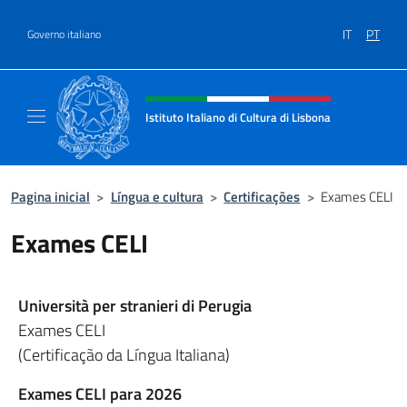
Ir para o conteúdo
IT
PT
Governo italiano
Site, social e cabeçalho do menu
Istituto Italiano di Cultura di Lisbona
Sito Ufficiale dell'Istituto Italiano di Cultura
Pagina inicial
>
Língua e cultura
>
Certificações
>
Exames CELI
Exames CELI
Università per stranieri di Perugia
Exames CELI
(Certificação da Língua Italiana)
Exames CELI para 2026