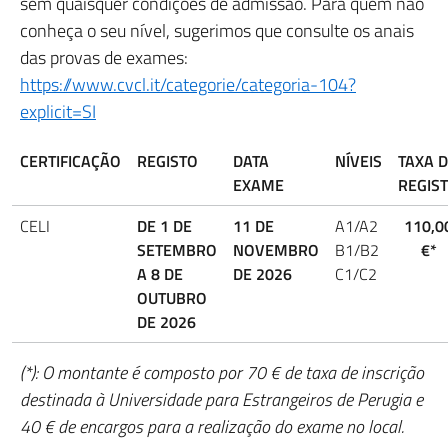
sem quaisquer condições de admissão. Para quem não
conheça o seu nível, sugerimos que consulte os anais
das provas de exames:
https://www.cvcl.it/categorie/categoria-104?
explicit=SI
CERTIFICAÇÃO
REGISTO
DATA
NÍVEIS
TAXA 
EXAME
REGIS
CELI
DE 1 DE
11 DE
A1/A2
110,0
SETEMBRO
NOVEMBRO
B1/B2
€*
A 8 DE
DE 2026
C1/C2
OUTUBRO
DE
2026
(*): O montante é composto por 70 € de taxa de inscrição
destinada à Universidade para Estrangeiros de Perugia e
40 € de encargos para a realização do exame no local.