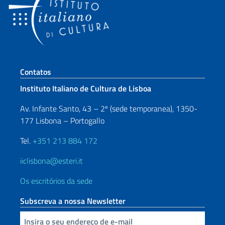
Seção de rodapé
Contatos
Instituto Italiano de Cultura de Lisboa
Av. Infante Santo, 43 – 2º (sede temporanea), 1350-
177 Lisbona – Portogallo
Tel.
+351 213 884 172
iiclisbona@esteri.it
Os escritórios da sede
Subscreva a nossa Newsletter
Inserisci la tua email