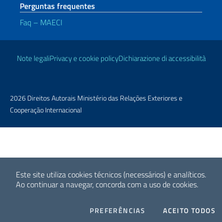
Perguntas frequentes
Faq – MAECI
Links Úteis
Note legali
Privacy e cookie policy
Dichiarazione di accessibilità
2026 Direitos Autorais Ministério das Relações Exteriores e
Cooperação Internacional
Este site utiliza cookies técnicos (necessários) e analíticos.
Ao continuar a navegar, concorda com a uso de cookies.
COOKIES
I
PREFERÊNCIAS
ACEITO TODOS
Facebook
Twitter
Whatsapp