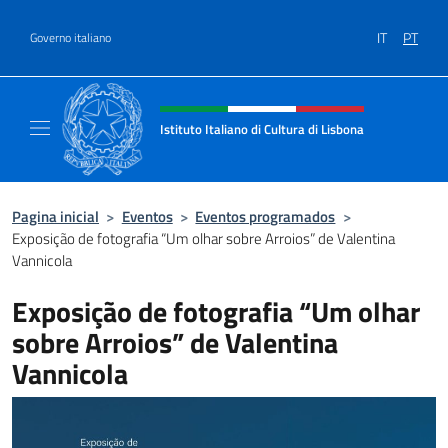
Ir para o conteúdo
IT
PT
Governo italiano
Site, social e cabeçalho do menu
Istituto Italiano di Cultura di Lisbona
Sito Ufficiale dell'Istituto Italiano di Cultura
Pagina inicial
>
Eventos
>
Eventos programados
>
Exposição de fotografia “Um olhar sobre Arroios” de Valentina
Vannicola
Exposição de fotografia “Um olhar
sobre Arroios” de Valentina
Vannicola