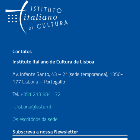
Seção de rodapé
Contatos
Instituto Italiano de Cultura de Lisboa
Av. Infante Santo, 43 – 2º (sede temporanea), 1350-
177 Lisbona – Portogallo
Tel.
+351 213 884 172
iiclisbona@esteri.it
Os escritórios da sede
Subscreva a nossa Newsletter