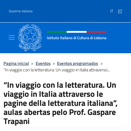
Ir para o conteúdo
IT
PT
Governo italiano
Site, social e cabeçalho do menu
Istituto Italiano di Cultura di Lisbona
Sito Ufficiale dell'Istituto Italiano di Cultura
Pagina inicial
>
Eventos
>
Eventos programados
>
“In viaggio con la letteratura. Un viaggio in Italia attraverso...
“In viaggio con la letteratura. Un
viaggio in Italia attraverso le
pagine della letteratura italiana”,
aulas abertas pelo Prof. Gaspare
Trapani