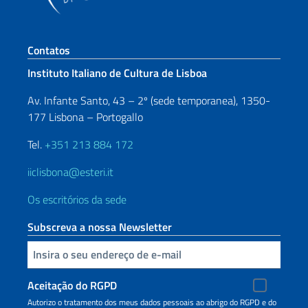
Seção de rodapé
Contatos
Instituto Italiano de Cultura de Lisboa
Av. Infante Santo, 43 – 2º (sede temporanea), 1350-
177 Lisbona – Portogallo
Tel.
+351 213 884 172
iiclisbona@esteri.it
Os escritórios da sede
Subscreva a nossa Newsletter
Inserisci la tua email
Aceitação do RGPD
Autorizo o tratamento dos meus dados pessoais ao abrigo do RGPD e do