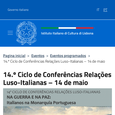
Ir para o conteúdo
IT
PT
Governo italiano
Site, social e cabeçalho do menu
Istituto Italiano di Cultura di Lisbona
Sito Ufficiale dell'Istituto Italiano di Cultura
Pagina inicial
>
Eventos
>
Eventos programados
>
14.º Ciclo de Conferências Relações Luso-Italianas – 14 de maio
14.º Ciclo de Conferências Relações
Luso-Italianas – 14 de maio