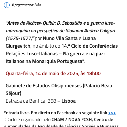
A pagamento:
Não
“Antes de Alcácer- Quibir: D. Sebastião e a guerra luso-
marroquina na perspetiva de Giovanni Andrea Caligari
(1575-1577)
”
por
Nuno Vila Santa
e
Luana
Giurgevitch
,
no âmbito do
14.º Ciclo de Conferências
Relações Luso-Italianas –
Na guerra e na paz:
Italianos na Monarquia Portuguesa”
.
Quarta-feira, 14 de maio de 2025, às 18h00
Gabinete de Estudos Olisiponenses (Palácio Beau
Séjour)
Estrada de Benfica, 368 –
Lisboa
Entrada livre. Em direto no Facebook ao seguinte link
>>>
O Ciclo é organizado pelo
CHAM / NOVA FCSH, Centro de
Humanidades da Faculdade de Ciências Sociais e Humanas