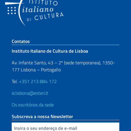
Seção de rodapé
Contatos
Instituto Italiano de Cultura de Lisboa
Av. Infante Santo, 43 – 2º (sede temporanea), 1350-
177 Lisbona – Portogallo
Tel.
+351 213 884 172
iiclisbona@esteri.it
Os escritórios da sede
Subscreva a nossa Newsletter
Inserisci la tua email