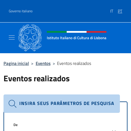
Ir para o conteúdo
IT
PT
Governo italiano
Site, social e cabeçalho do menu
Istituto Italiano di Cultura di Lisbona
Sito Ufficiale dell'Istituto Italiano di Cultura
Pagina inicial
>
Eventos
>
Eventos realizados
Eventos realizados
INSIRA SEUS PARÂMETROS DE PESQUISA
De