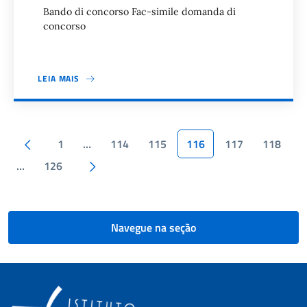
Bando di concorso Fac-simile domanda di
concorso
LEIA MAIS
Paginação
Página anterior
1
…
114
115
116
117
118
Próxima página
…
126
Navegue na seção