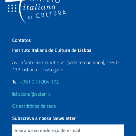
Seção de rodapé
Contatos
Instituto Italiano de Cultura de Lisboa
Av. Infante Santo, 43 – 2º (sede temporanea), 1350-
177 Lisbona – Portogallo
Tel.
+351 213 884 172
iiclisbona@esteri.it
Os escritórios da sede
Subscreva a nossa Newsletter
Inserisci la tua email