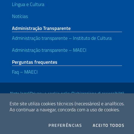
Língua e Cultura
Notícias
Administração Transparente
Administração transparente – Instituto de Cultura
Administração transparente – MAECI
Perguntas frequentes
Faq – MAECI
Links Úteis
Note legali
Privacy e cookie policy
Dichiarazione di accessibilità
Este site utiliza cookies técnicos (necessários) e analíticos.
Ao continuar a navegar, concorda com a uso de cookies.
2026 Direitos Autorais Ministério das Relações Exteriores e
Cooperação Internacional
COOKIES
I CO
PREFERÊNCIAS
ACEITO TODOS
Facebook
Twitter
Whatsapp