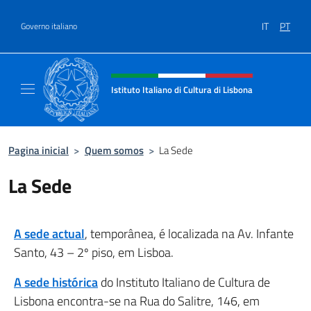
Ir para o conteúdo
IT
PT
Governo italiano
Site, social e cabeçalho do menu
Istituto Italiano di Cultura di Lisbona
Sito Ufficiale dell'Istituto Italiano di Cultura
Pagina inicial
>
Quem somos
>
La Sede
La Sede
A sede actual
, temporânea, é localizada na Av. Infante
Santo, 43 – 2º piso, em Lisboa.
A sede histórica
do Instituto Italiano de Cultura de
Lisbona encontra-se na Rua do Salitre, 146, em